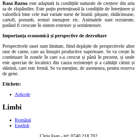
Rasa Bazna
este adaptată la condițiile naturale de creștere din aria
sa de răspândire. Este puțin pretențioasă la condițiile de întreținere și
valorifică bine cele mai variate surse de hrană: pășune, rădăcinoase,
cartofi, porumb, resturi menajere etc. Animalele sunt rezistente,
putând fi crescute în sistem extensiv și semiintensiv.
Importanța economică și perspective de dezvoltare
Perspectivele rasei sunt limitate, fiind depășite de perspectivele altor
rase de carne, care au însușiri productive superioare. Se va crește în
continuare în zonele în care s-a crescut și până în prezent, și unde
este apreciat de localnici din cauza rezistenței și a calității cărnii și
slăninii, care este fermă. Se va menține, de asemenea, pentru rezerva
de gene.
Etichete:
Articole
Limbi
Română
English
Cleja Ioan - tel: 0740 218 702