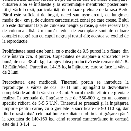
culoarea albă se întâlnește și la extremitățile membrelor posterioare,
rât și vârful cozii, particularități de culoare preluate de la rasa Berk.
Părul este suficient de bogat, neted sau ușor arcuit, cu lungimea
medie de 4 cm și de culoare caracteristică zonei pe care crește. Brâul
alb este dominant față de culoarea neagră și roșie, și este recesiv față
de culoarea albă. Un număr redus de exemplare sunt de culoare
complet neagră sau cu capul negru și restul alb; acestea se exclud de
la reproducție.
Prolificitatea rasei este bună, cu o medie de 9,5 purcei la o fătare, din
care înțarcă cca. 8 purcei. Capacitatea de alăptare a scroafelor este
bună, de cca. 38-42 kg. Longevitatea productivă este remarcabilă: 8-
12 fătări/viață. Purceii au 14-15 kg la înțărcare, care se face la vârsta
de 2 luni.
Precocitatea este mediocră. Tineretul porcin se introduce la
reproducție la vârsta de cca. 10-11 luni, ajungând la dezvoltarea
completă de adult la vârsta de 3 ani. Sporul mediu zilnic de greutate
realizat în perioada de îngrășare este de 550-600 g, cu un consum
specific ridicat, de 5-5,5 U.N. Tineretul se pretează și la îngrășarea
timpurie pentru carne, cu o greutate la sacrificare de 90-110 kg, dar
fiind o rasă mixtă cele mai bune rezultate se obțin la îngrășarea până
la greutatea de 140-160 kg, când raportul carne:grăsime în carcasă
este de 1,3-1,4 : 1.