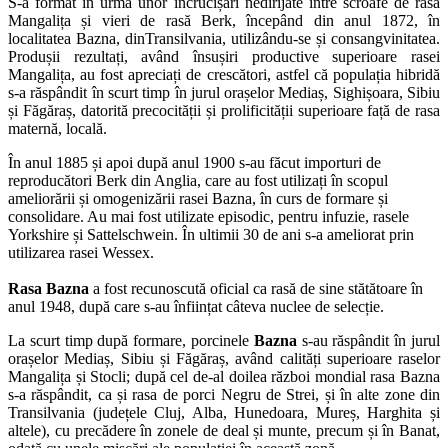
S-a format în urma unor încrucișări nedirijate între scroafe de rasă
Mangalița și vieri de rasă Berk, începând din anul 1872, în
localitatea Bazna, dinTransilvania, utilizându-se și consangvinitatea.
Produșii rezultați, având însușiri productive superioare rasei
Mangalița, au fost apreciați de crescători, astfel că populația hibridă
s-a răspândit în scurt timp în jurul orașelor Mediaș, Sighișoara, Sibiu
și Făgăraș, datorită precocității și prolificității superioare față de rasa
maternă, locală.
În anul 1885 și apoi după anul 1900 s-au făcut importuri de
reproducători Berk din Anglia, care au fost utilizați în scopul
ameliorării și omogenizării rasei Bazna, în curs de formare și
consolidare. Au mai fost utilizate episodic, pentru infuzie, rasele
Yorkshire și Sattelschwein. În ultimii 30 de ani s-a ameliorat prin
utilizarea rasei Wessex.
Rasa Bazna
a fost recunoscută oficial ca rasă de sine stătătoare în
anul 1948, după care s-au înființat câteva nuclee de selecție.
La scurt timp după formare, porcinele
Bazna
s-au răspândit în jurul
orașelor Mediaș, Sibiu și Făgăraș, având calități superioare raselor
Mangalița și Stocli; după cel de-al doilea război mondial rasa Bazna
s-a răspândit, ca și rasa de porci Negru de Strei, și în alte zone din
Transilvania (județele Cluj, Alba, Hunedoara, Mureș, Harghita și
altele), cu precădere în zonele de deal și munte, precum și în Banat,