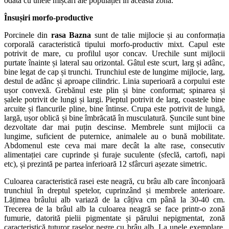
odată cu unele mișcări ale populației în această zonă.
Însușiri morfo-productive
Porcinele din
rasa Bazna
sunt de talie mijlocie și au conformația
corporală caracteristică tipului morfo-productiv mixt. Capul este
potrivit de mare, cu profilul ușor concav. Urechile sunt mijlocii
purtate înainte și lateral sau orizontal. Gâtul este scurt, larg și adânc,
bine legat de cap și trunchi. Trunchiul este de lungime mijlocie, larg,
destul de adânc și aproape cilindric. Linia superioară a corpului este
ușor convexă. Grebănul este plin și bine conformat; spinarea și
șalele potrivit de lungi și largi. Pieptul potrivit de larg, coastele bine
arcuite și flancurile pline, bine întinse. Crupa este potrivit de lungă,
largă, ușor oblică și bine îmbrăcată în musculatură. Șuncile sunt bine
dezvoltate dar mai puțin descinse. Membrele sunt mijlocii ca
lungime, suficient de puternice, animalele au o bună mobilitate.
Abdomenul este ceva mai mare decât la alte rase, consecutiv
alimentației care cuprinde și furaje suculente (sfeclă, cartofi, napi
etc), și prezintă pe partea inferioară 12 sfârcuri așezate simetric.
Culoarea caracteristică rasei este neagră, cu brâu alb care înconjoară
trunchiul în dreptul spetelor, cuprinzând și membrele anterioare.
Lățimea brâului alb variază de la câțiva cm până la 30-40 cm.
Trecerea de la brâul alb la culoarea neagră se face printr-o zonă
fumurie, datorită pielii pigmentate și părului nepigmentat, zonă
caracteristică tuturor raselor negre cu brâu alb. La unele exemplare,