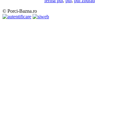
ferma pui
,
pui
,
pui zburati
© Porci-Bazna.ro