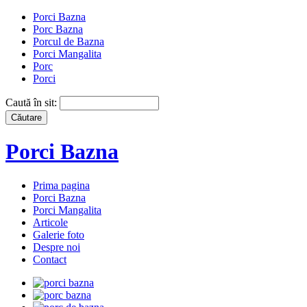
Porci Bazna
Porc Bazna
Porcul de Bazna
Porci Mangalita
Porc
Porci
Caută în sit:
Porci Bazna
Prima pagina
Porci Bazna
Porci Mangalita
Articole
Galerie foto
Despre noi
Contact