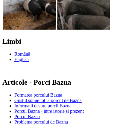
Limbi
Română
English
Articole - Porci Bazna
Formarea porcului Bazna
Gustul spune tot la porcul de Bazna
Informatii despre porcii Bazna
Porcul Bazna - intre istorie si prezent
Porcul Bazna
Problema porcului de Bazna