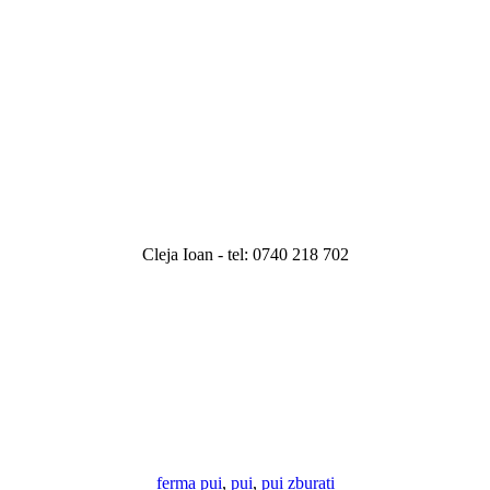
Cleja Ioan - tel: 0740 218 702
ferma pui
,
pui
,
pui zburati