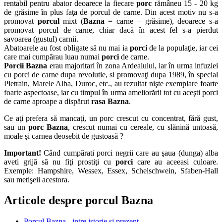
rentabil pentru abator deoarece la fiecare
porc
rămâneu 15 - 20 kg
de grăsime în plus faţa de porcul de carne. Din acest motiv nu s-a
promovat
porcul
mixt (
Bazna
= carne + grăsime), deoarece s-a
promovat porcul de carne, chiar dacă în acest fel s-a pierdut
savoarea (gustul) carnii.
Abatoarele au fost obligate să nu mai ia
porci
de la populaţie, iar cei
care mai cumpărau luau numai
porci
de carne.
Porcii Bazna
erau majoritari în zona Ardealului, iar în urma infuziei
cu porci de carne dupa revolutie, si promovaţi dupa 1989, în special
Pietrain, Marele Alba, Duroc, etc., au rezultat nişte exemplare foarte
foarte aspectoase, iar cu timpul în urma ameliorării tot cu aceşti porci
de carne aproape a dispărut
rasa Bazna
.
Ce aţi prefera să mancaţi, un porc crescut cu concentrat, fără gust,
sau un
porc Bazna
, crescut numai cu cereale, cu slănină untoasă,
moale şi carnea deosebit de gustoasă ?
Important!
Când cumpărati porci negrii care au şaua (dunga) alba
aveti grijă să nu fiţi prostiţi cu
porci
care au aceeasi culoare.
Exemple: Hampshire, Wessex, Essex, Schelschwein, Sfaben-Hall
sau metişeii acestora.
Articole despre porcul Bazna
Porcul Bazna - intre istorie si prezent