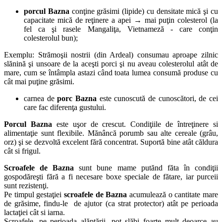
porcul Bazna
conţine grăsimi (lipide) cu densitate mică şi cu
capacitate mică de reţinere a apei → mai puţin colesterol (la
fel ca şi rasele Mangaliţa, Vietnameză - care conţin
colesterolul bun);
Exemplu: Strămoşii nostrii (din Ardeal) consumau aproape zilnic
slănină şi unsoare de la aceşti porci şi nu aveau colesterolul atât de
mare, cum se întâmpla astazi când toata lumea consumă produse cu
cât mai puţine grăsimi.
carnea de
porc Bazna
este cunoscută de cunoscători, de cei
care fac diferenţa gustului.
Porcul Bazna
este uşor de crescut. Condiţiile de întreţinere si
alimentaţie sunt flexibile. Mănâncă porumb sau alte cereale (grâu,
orz) şi se dezvoltă excelent fără concentrat. Suportă bine atât căldura
cât si frigul.
Scroafele de Bazna
sunt bune mame putănd făta în condiţii
gospodăreşti fără a fi necesare boxe speciale de fătare, iar purceii
sunt rezistenţi.
Pe timpul gestaţiei
scroafele de Bazna
acumulează o cantitate mare
de grăsime, findu-le de ajutor (ca strat protector) atât pe perioada
lactaţiei cât si iarna.
Scroafele, pe perioada alăptării, pot slăbi foarte mult deoarce au