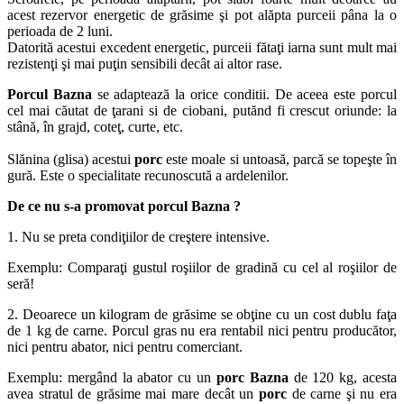
acest rezervor energetic de grăsime şi pot alăpta purceii pâna la o
perioada de 2 luni.
Datorită acestui excedent energetic, purceii fătaţi iarna sunt mult mai
rezistenţi şi mai puţin sensibili decât ai altor rase.
Porcul Bazna
se adaptează la orice conditii. De aceea este porcul
cel mai căutat de ţarani si de ciobani, putănd fi crescut oriunde: la
stână, în grajd, coteţ, curte, etc.
Slănina (glisa) acestui
porc
este moale si untoasă, parcă se topeşte în
gură. Este o specialitate recunoscută a ardelenilor.
De ce nu s-a promovat porcul Bazna ?
1. Nu se preta condiţiilor de creştere intensive.
Exemplu: Comparaţi gustul roşiilor de gradină cu cel al roşiilor de
seră!
2. Deoarece un kilogram de grăsime se obţine cu un cost dublu faţa
de 1 kg de carne. Porcul gras nu era rentabil nici pentru producător,
nici pentru abator, nici pentru comerciant.
Exemplu: mergând la abator cu un
porc Bazna
de 120 kg, acesta
avea stratul de grăsime mai mare decât un
porc
de carne şi nu era