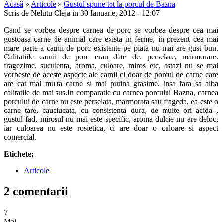
Acasă
»
Articole
»
Gustul spune tot la porcul de Bazna
Scris de Nelutu Cleja in 30 Ianuarie, 2012 - 12:07
Cand se vorbea despre carnea de porc se vorbea despre cea mai
gustoasa carne de animal care exista in ferme, in prezent cea mai
mare parte a carnii de porc existente pe piata nu mai are gust bun.
Calitatiile carnii de porc erau date de: perselare, marmorare.
fragezime, suculenta, aroma, culoare, miros etc, astazi nu se mai
vorbeste de aceste aspecte ale carnii ci doar de porcul de carne care
are cat mai multa carne si mai putina grasime, insa fara sa aiba
calitatile de mai sus.In comparatie cu carnea porcului Bazna, carnea
porcului de carne nu este perselata, marmorata sau frageda, ea este o
carne tare, cauciucata, cu consistenta dura, de multe ori acida ,
gustul fad, mirosul nu mai este specific, aroma dulcie nu are deloc,
iar culoarea nu este rosietica, ci are doar o culoare si aspect
comercial.
Etichete:
Articole
2 comentarii
7
Mai