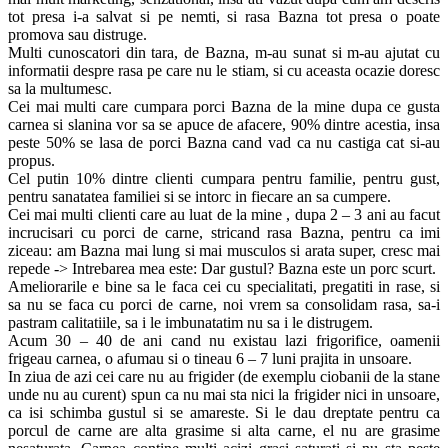
tot presa i-a salvat si pe nemti, si rasa Bazna tot presa o poate
promova sau distruge.
Multi cunoscatori din tara, de Bazna, m-au sunat si m-au ajutat cu
informatii despre rasa pe care nu le stiam, si cu aceasta ocazie doresc
sa la multumesc.
Cei mai multi care cumpara porci Bazna de la mine dupa ce gusta
carnea si slanina vor sa se apuce de afacere, 90% dintre acestia, insa
peste 50% se lasa de porci Bazna cand vad ca nu castiga cat si-au
propus.
Cel putin 10% dintre clienti cumpara pentru familie, pentru gust,
pentru sanatatea familiei si se intorc in fiecare an sa cumpere.
Cei mai multi clienti care au luat de la mine , dupa 2 – 3 ani au facut
incrucisari cu porci de carne, stricand rasa Bazna, pentru ca imi
ziceau: am Bazna mai lung si mai musculos si arata super, cresc mai
repede -> Intrebarea mea este: Dar gustul? Bazna este un porc scurt.
Ameliorarile e bine sa le faca cei cu specialitati, pregatiti in rase, si
sa nu se faca cu porci de carne, noi vrem sa consolidam rasa, sa-i
pastram calitatiile, sa i le imbunatatim nu sa i le distrugem.
Acum 30 – 40 de ani cand nu existau lazi frigorifice, oamenii
frigeau carnea, o afumau si o tineau 6 – 7 luni prajita in unsoare.
In ziua de azi cei care nu au frigider (de exemplu ciobanii de la stane
unde nu au curent) spun ca nu mai sta nici la frigider nici in unsoare,
ca isi schimba gustul si se amareste. Si le dau dreptate pentru ca
porcul de carne are alta grasime si alta carne, el nu are grasime