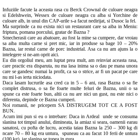
Infuziile facute la aceasta rasa cu Berck Crownal de culoare neagra
si Edelshwein, Wessex de culoare neagra cu alba si Yorchine de
culoare alb, in unul din CAP-urile s-a facut nedirijat, si Dusoc la fel.
Ma surprinde ca nu exista nici un restaurant care sa aiba in Meniu:
friptura, pomana porcului, gratar de Bazna ?
Smecherasii care au abatoare, au fost la mine sa cumpere, dar vroiau
sa aiba multa carne si pret mic, iar in produse sa bage 10 – 20%
Bazna, iar restul carne de porc industrial. Asa ca nu am ajuns la o
intelegere si ne-am oprit aici.
Eu din orgoliul meu, am luptat prea mult, am reinviat aceasta rasa,
care practic era disparuta, nu ma lasa inima sa o dau pe mana unora
care se gandesc numai la profit, ca sa o strice, ar fi un pacat pe care
nu mi l-as ierta niciodata.
Daca lasam lucrurile asa cred ca in 5 – 6 ani, rasa Bazna o sa fie
complet distrusa, o sa fie foarte multe feluri de Bazna, unii o sa
spune ca este foarte bun, altii ca nu are nici un gust, nu este nici o
diferenta, depinde ce Bazna cumperi.
Noi romanii, ne pricepem SA DISTRUGEM TOT CE A FOST
BUN.
Acum imi pun si eu o intrebare: Daca in Ardeal unde se consuma
slanina tot timpul anului, dimineata, la amiaz si seara, oamenii earau
sanatosi, cu pofta de lucru, acestia taiau Bazna la 250 – 300 kg di
ncare 70 – 80 kg era untura, spuneau ca au facut 10 ferii de untura
(100 kg), iar slanina se topea in gura.