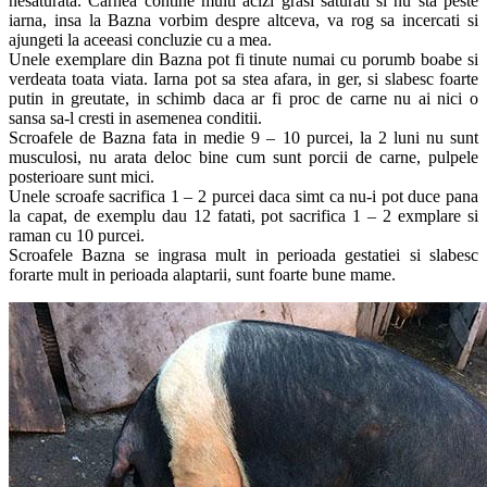
nesaturata. Carnea contine multi acizi grasi saturati si nu sta peste
iarna, insa la Bazna vorbim despre altceva, va rog sa incercati si
ajungeti la aceeasi concluzie cu a mea.
Unele exemplare din Bazna pot fi tinute numai cu porumb boabe si
verdeata toata viata. Iarna pot sa stea afara, in ger, si slabesc foarte
putin in greutate, in schimb daca ar fi proc de carne nu ai nici o
sansa sa-l cresti in asemenea conditii.
Scroafele de Bazna fata in medie 9 – 10 purcei, la 2 luni nu sunt
musculosi, nu arata deloc bine cum sunt porcii de carne, pulpele
posterioare sunt mici.
Unele scroafe sacrifica 1 – 2 purcei daca simt ca nu-i pot duce pana
la capat, de exemplu dau 12 fatati, pot sacrifica 1 – 2 exmplare si
raman cu 10 purcei.
Scroafele Bazna se ingrasa mult in perioada gestatiei si slabesc
forarte mult in perioada alaptarii, sunt foarte bune mame.