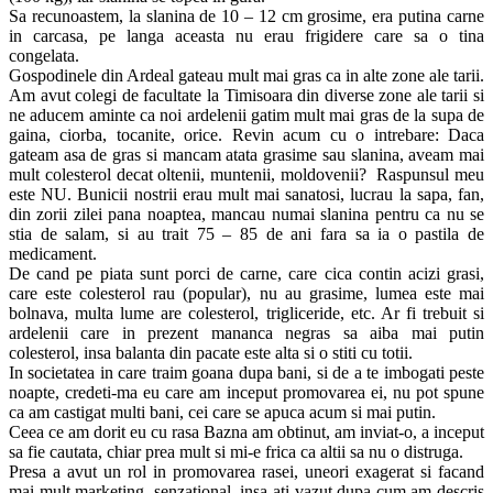
Sa recunoastem, la slanina de 10 – 12 cm grosime, era putina carne
in carcasa, pe langa aceasta nu erau frigidere care sa o tina
congelata.
Gospodinele din Ardeal gateau mult mai gras ca in alte zone ale tarii.
Am avut colegi de facultate la Timisoara din diverse zone ale tarii si
ne aducem aminte ca noi ardelenii gatim mult mai gras de la supa de
gaina, ciorba, tocanite, orice. Revin acum cu o intrebare: Daca
gateam asa de gras si mancam atata grasime sau slanina, aveam mai
mult colesterol decat oltenii, muntenii, moldovenii? Raspunsul meu
este NU. Bunicii nostrii erau mult mai sanatosi, lucrau la sapa, fan,
din zorii zilei pana noaptea, mancau numai slanina pentru ca nu se
stia de salam, si au trait 75 – 85 de ani fara sa ia o pastila de
medicament.
De cand pe piata sunt porci de carne, care cica contin acizi grasi,
care este colesterol rau (popular), nu au grasime, lumea este mai
bolnava, multa lume are colesterol, trigliceride, etc. Ar fi trebuit si
ardelenii care in prezent mananca negras sa aiba mai putin
colesterol, insa balanta din pacate este alta si o stiti cu totii.
In societatea in care traim goana dupa bani, si de a te imbogati peste
noapte, credeti-ma eu care am inceput promovarea ei, nu pot spune
ca am castigat multi bani, cei care se apuca acum si mai putin.
Ceea ce am dorit eu cu rasa Bazna am obtinut, am inviat-o, a inceput
sa fie cautata, chiar prea mult si mi-e frica ca altii sa nu o distruga.
Presa a avut un rol in promovarea rasei, uneori exagerat si facand
mai mult marketing, senzational, insa ati vazut dupa cum am descris