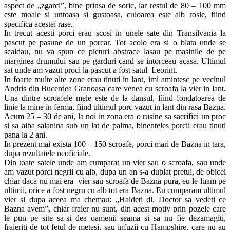
aspect de „zgarci”, bine prinsa de soric, iar restul de 80 – 100 mm
este moale si untoasa si gustoasa, culoarea este alb rosie, fiind
specifica acestei rase.
In trecut acesti porci erau scosi in unele sate din Transilvania la
pascut pe pasune de un porcar. Tot acolo era si o blata unde se
scaldau, nu va spun ce picturi abstrace lasau pe masinile de pe
marginea drumului sau pe garduri cand se intorceau acasa. Ultimul
sat unde am vazut proci la pascut a fost satul Leorint.
In foarte multe alte zone erau tinuti in lant, imi amintesc pe vecinul
Andris din Bucerdea Granoasa care venea cu scroafa la vier in lant.
Una dintre scroafele mele este de la dansul, fiind fondatoarea de
linie la mine in ferma, fiind ultimul porc vazut in lant din rasa Bazna.
Acum 25 – 30 de ani, la noi in zona era o rusine sa sacrifici un proc
si sa aiba salanina sub un lat de palma, binenteles porcii erau tinuti
pana la 2 ani.
In prezent mai exista 100 – 150 scroafe, porci mari de Bazna in tara,
dupa rezultatele neoficiale.
Din toate satele unde am cumparat un vier sau o scroafa, sau unde
am vazut porci negrii cu alb, dupa un an s-a dublat pretul, de obicei
chiar daca nu mai era vier sau scroafa de Bazna pura, eu le luam pe
ultimii, orice a fost negru cu alb tot era Bazna. Eu cumparam ultimul
vier si dupa aceea ma chemau: „Haideti dl. Doctor sa vedeti ce
Bazna avem”, chiar fraier nu sunt, din acest motiv prin pozele care
le pun pe site sa-si dea oamenii seama si sa nu fie dezamagiti,
fraieriti de tot fetul de metesi, sau infuzii cu Hampshire, care nu au