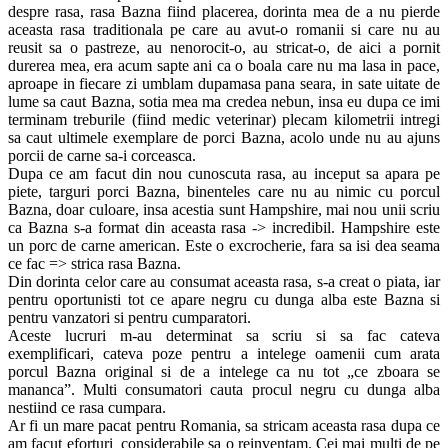
despre rasa, rasa Bazna fiind placerea, dorinta mea de a nu pierde
aceasta rasa traditionala pe care au avut-o romanii si care nu au
reusit sa o pastreze, au nenorocit-o, au stricat-o, de aici a pornit
durerea mea, era acum sapte ani ca o boala care nu ma lasa in pace,
aproape in fiecare zi umblam dupamasa pana seara, in sate uitate de
lume sa caut Bazna, sotia mea ma credea nebun, insa eu dupa ce imi
terminam treburile (fiind medic veterinar) plecam kilometrii intregi
sa caut ultimele exemplare de porci Bazna, acolo unde nu au ajuns
porcii de carne sa-i corceasca.
Dupa ce am facut din nou cunoscuta rasa, au inceput sa apara pe
piete, targuri porci Bazna, binenteles care nu au nimic cu porcul
Bazna, doar culoare, insa acestia sunt Hampshire, mai nou unii scriu
ca Bazna s-a format din aceasta rasa -> incredibil. Hampshire este
un porc de carne american. Este o excrocherie, fara sa isi dea seama
ce fac => strica rasa Bazna.
Din dorinta celor care au consumat aceasta rasa, s-a creat o piata, iar
pentru oportunisti tot ce apare negru cu dunga alba este Bazna si
pentru vanzatori si pentru cumparatori.
Aceste lucruri m-au determinat sa scriu si sa fac cateva
exemplificari, cateva poze pentru a intelege oamenii cum arata
porcul Bazna original si de a intelege ca nu tot „ce zboara se
mananca”. Multi consumatori cauta procul negru cu dunga alba
nestiind ce rasa cumpara.
Ar fi un mare pacat pentru Romania, sa stricam aceasta rasa dupa ce
am facut eforturi considerabile sa o reinventam. Cei mai multi de pe