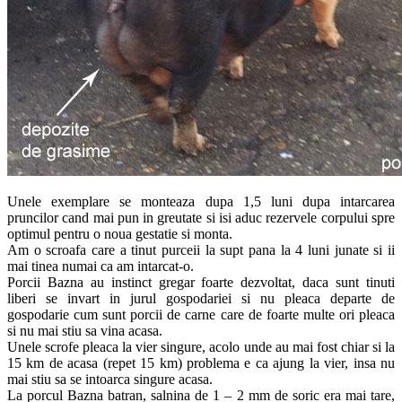
Unele exemplare se monteaza dupa 1,5 luni dupa intarcarea
pruncilor cand mai pun in greutate si isi aduc rezervele corpului spre
optimul pentru o noua gestatie si monta.
Am o scroafa care a tinut purceii la supt pana la 4 luni junate si ii
mai tinea numai ca am intarcat-o.
Porcii Bazna au instinct gregar foarte dezvoltat, daca sunt tinuti
liberi se invart in jurul gospodariei si nu pleaca departe de
gospodarie cum sunt porcii de carne care de foarte multe ori pleaca
si nu mai stiu sa vina acasa.
Unele scrofe pleaca la vier singure, acolo unde au mai fost chiar si la
15 km de acasa (repet 15 km) problema e ca ajung la vier, insa nu
mai stiu sa se intoarca singure acasa.
La porcul Bazna batran, salnina de 1 – 2 mm de soric era mai tare,