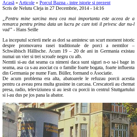
Acasă
»
Articole
»
Porcul Bazna - intre istorie si prezent
Scris de Nelutu Cleja in 27 Decembrie, 2014 - 14:16
„Pentru mine sarcina mea cea mai importanta este aceea de a
remarca pentru prima data un lucru pe care toti il privesc dar nu-l
vad”
- Hans Seille
La inceputul scrierii mele as dori sa amintesc un scurt moment istoric
despre promovarea rasei traditionale de porci a nemtilor –
Schwäbisch Hällische. Acum 19 – 20 de ani in Germania existau
numai un vier si trei scroafe negru cu alb.
Nemtii si-au dat seama ca nimeni daca sunt siguri n-o sa-i bage in
seama, asa ca s-au asociat cu o familie foarte bogata, foarte influenta
din Germania pe nume Fam. Büller, formand o Asociatie.
De acum problema era alta, abatoarele le refuzau porcii acestia
pentru ca aveau prea multa grasime in carcasa. Crescatorii au chemat
presa, radio, televiziunea si au iesit cu porcii in centrul Stuttgartului
si i-au dus pe jos pana la abator.