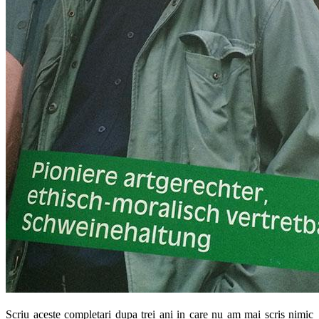
Scriu aceste completari dupa trei ani in care nu am mai scris nimic