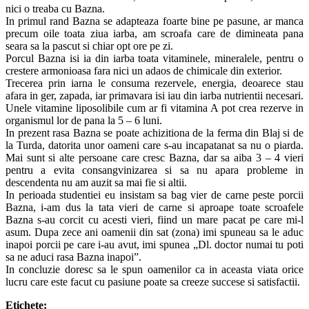
nici o treaba cu Bazna.
In primul rand Bazna se adapteaza foarte bine pe pasune, ar manca
precum oile toata ziua iarba, am scroafa care de dimineata pana
seara sa la pascut si chiar opt ore pe zi.
Porcul Bazna isi ia din iarba toata vitaminele, mineralele, pentru o
crestere armonioasa fara nici un adaos de chimicale din exterior.
Trecerea prin iarna le consuma rezervele, energia, deoarece stau
afara in ger, zapada, iar primavara isi iau din iarba nutrientii necesari.
Unele vitamine liposolibile cum ar fi vitamina A pot crea rezerve in
organismul lor de pana la 5 – 6 luni.
In prezent rasa Bazna se poate achizitiona de la ferma din Blaj si de
la Turda, datorita unor oameni care s-au incapatanat sa nu o piarda.
Mai sunt si alte persoane care cresc Bazna, dar sa aiba 3 – 4 vieri
pentru a evita consangvinizarea si sa nu apara probleme in
descendenta nu am auzit sa mai fie si altii.
In perioada studentiei eu insistam sa bag vier de carne peste porcii
Bazna, i-am dus la tata vieri de carne si aproape toate scroafele
Bazna s-au corcit cu acesti vieri, fiind un mare pacat pe care mi-l
asum. Dupa zece ani oamenii din sat (zona) imi spuneau sa le aduc
inapoi porcii pe care i-au avut, imi spunea „Dl. doctor numai tu poti
sa ne aduci rasa Bazna inapoi”.
In concluzie doresc sa le spun oamenilor ca in aceasta viata orice
lucru care este facut cu pasiune poate sa creeze succese si satisfactii.
Etichete: