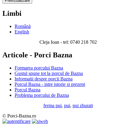
Limbi
Română
English
Cleja Ioan - tel: 0740 218 702
Articole - Porci Bazna
Formarea porcului Bazna
Gustul spune tot la porcul de Bazna
Informatii despre porcii Bazna
Porcul Bazna - intre istorie si prezent
Porcul Bazna
Problema porcului de Bazna
ferma pui
,
pui
,
pui zburati
© Porci-Bazna.ro