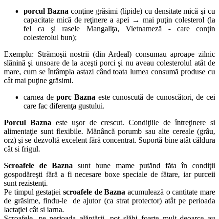
porcul Bazna
conţine grăsimi (lipide) cu densitate mică şi cu
capacitate mică de reţinere a apei → mai puţin colesterol (la
fel ca şi rasele Mangaliţa, Vietnameză - care conţin
colesterolul bun);
Exemplu: Strămoşii nostrii (din Ardeal) consumau aproape zilnic
slănină şi unsoare de la aceşti porci şi nu aveau colesterolul atât de
mare, cum se întâmpla astazi când toata lumea consumă produse cu
cât mai puţine grăsimi.
carnea de
porc Bazna
este cunoscută de cunoscători, de cei
care fac diferenţa gustului.
Porcul Bazna
este uşor de crescut. Condiţiile de întreţinere si
alimentaţie sunt flexibile. Mănâncă porumb sau alte cereale (grâu,
orz) şi se dezvoltă excelent fără concentrat. Suportă bine atât căldura
cât si frigul.
Scroafele de Bazna
sunt bune mame putănd făta în condiţii
gospodăreşti fără a fi necesare boxe speciale de fătare, iar purceii
sunt rezistenţi.
Pe timpul gestaţiei
scroafele de Bazna
acumulează o cantitate mare
de grăsime, findu-le de ajutor (ca strat protector) atât pe perioada
lactaţiei cât si iarna.
Scroafele, pe perioada alăptării, pot slăbi foarte mult deoarce au