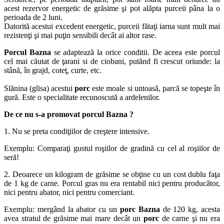
acest rezervor energetic de grăsime şi pot alăpta purceii pâna la o
perioada de 2 luni.
Datorită acestui excedent energetic, purceii fătaţi iarna sunt mult mai
rezistenţi şi mai puţin sensibili decât ai altor rase.
Porcul Bazna
se adaptează la orice conditii. De aceea este porcul
cel mai căutat de ţarani si de ciobani, putănd fi crescut oriunde: la
stână, în grajd, coteţ, curte, etc.
Slănina (glisa) acestui
porc
este moale si untoasă, parcă se topeşte în
gură. Este o specialitate recunoscută a ardelenilor.
De ce nu s-a promovat porcul Bazna ?
1. Nu se preta condiţiilor de creştere intensive.
Exemplu: Comparaţi gustul roşiilor de gradină cu cel al roşiilor de
seră!
2. Deoarece un kilogram de grăsime se obţine cu un cost dublu faţa
de 1 kg de carne. Porcul gras nu era rentabil nici pentru producător,
nici pentru abator, nici pentru comerciant.
Exemplu: mergând la abator cu un
porc Bazna
de 120 kg, acesta
avea stratul de grăsime mai mare decât un
porc
de carne şi nu era