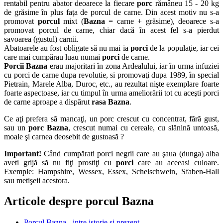
rentabil pentru abator deoarece la fiecare
porc
rămâneu 15 - 20 kg
de grăsime în plus faţa de porcul de carne. Din acest motiv nu s-a
promovat
porcul
mixt (
Bazna
= carne + grăsime), deoarece s-a
promovat porcul de carne, chiar dacă în acest fel s-a pierdut
savoarea (gustul) carnii.
Abatoarele au fost obligate să nu mai ia
porci
de la populaţie, iar cei
care mai cumpărau luau numai
porci
de carne.
Porcii Bazna
erau majoritari în zona Ardealului, iar în urma infuziei
cu porci de carne dupa revolutie, si promovaţi dupa 1989, în special
Pietrain, Marele Alba, Duroc, etc., au rezultat nişte exemplare foarte
foarte aspectoase, iar cu timpul în urma ameliorării tot cu aceşti porci
de carne aproape a dispărut
rasa Bazna
.
Ce aţi prefera să mancaţi, un porc crescut cu concentrat, fără gust,
sau un
porc Bazna
, crescut numai cu cereale, cu slănină untoasă,
moale şi carnea deosebit de gustoasă ?
Important!
Când cumpărati porci negrii care au şaua (dunga) alba
aveti grijă să nu fiţi prostiţi cu
porci
care au aceeasi culoare.
Exemple: Hampshire, Wessex, Essex, Schelschwein, Sfaben-Hall
sau metişeii acestora.
Articole despre porcul Bazna
Porcul Bazna - intre istorie si prezent