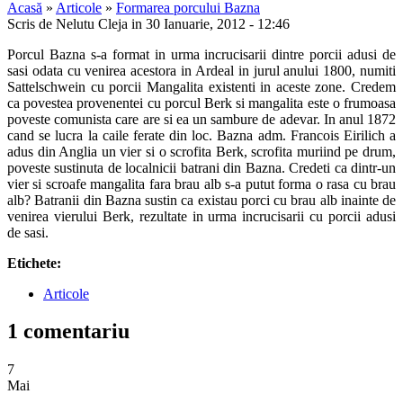
Acasă
»
Articole
»
Formarea porcului Bazna
Scris de Nelutu Cleja in 30 Ianuarie, 2012 - 12:46
Porcul Bazna s-a format in urma incrucisarii dintre porcii adusi de
sasi odata cu venirea acestora in Ardeal in jurul anului 1800, numiti
Sattelschwein cu porcii Mangalita existenti in aceste zone. Credem
ca povestea provenentei cu porcul Berk si mangalita este o frumoasa
poveste comunista care are si ea un sambure de adevar. In anul 1872
cand se lucra la caile ferate din loc. Bazna adm. Francois Eirilich a
adus din Anglia un vier si o scrofita Berk, scrofita muriind pe drum,
poveste sustinuta de localnicii batrani din Bazna. Credeti ca dintr-un
vier si scroafe mangalita fara brau alb s-a putut forma o rasa cu brau
alb? Batranii din Bazna sustin ca existau porci cu brau alb inainte de
venirea vierului Berk, rezultate in urma incrucisarii cu porcii adusi
de sasi.
Etichete:
Articole
1 comentariu
7
Mai