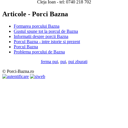
Cleja Ioan - tel: 0740 218 702
Articole - Porci Bazna
Formarea porcului Bazna
Gustul spune tot la porcul de Bazna
Informatii despre porcii Bazna
Porcul Bazna - intre istorie si prezent
Porcul Bazna
Problema porcului de Bazna
ferma pui
,
pui
,
pui zburati
© Porci-Bazna.ro