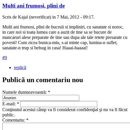
Multi ani frumosi, plini de
Scris de Kajal (neverificat) in 7 Mai, 2012 - 09:17.
Multi ani frumosi, plini de bucruii si impliniri, cu sanatate si noroc,
in care noi si toata lumea care a auzit de tine sa se bucure de
mancaruri alese preparate de tine sau dupa ale tale retete presarate cu
povesti! Cum zicea bunica-miu, s-ai minte cap, lumina-n suflet,
sanatate-n trup si belsug in casa! Haaai-haaaai!
#9
replică
Publică un comentariu nou
Numele dumneavoastră:
*
E-mail:
*
Conţinutul acestui câmp va fi considerat confidenţial şi nu va fi făcut
public.
Comentariu:
*