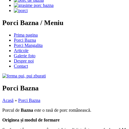
Porci Bazna / Meniu
Prima pagina
Porci Bazna
Porci Mangalita
Articole
Galerie foto
Despre noi
Contact
Porci Bazna
Acasă
»
Porci Bazna
Porcul de
Bazna
este o rasă de porc românească.
Originea și modul de formare