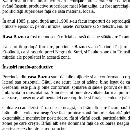
S-a format în urma unor încrucișări nedirijate între scroafe de rasă Man
având însușiri productive superioare rasei Mangalița, au fost apreciați d
prolificității superioare față de rasa maternă, locală.
În anul 1885 și apoi după anul 1900 s-au făcut importuri de reproducăto
utilizate episodic, pentru infuzie, rasele Yorkshire și Sattelschwein. În
Rasa Bazna
a fost recunoscută oficial ca rasă de sine stătătoare în an
La scurt timp după formare, porcinele
Bazna
s-au răspândit în jurul
răspândit, ca și rasa de porci Negru de Strei, și în alte zone din Tran
mișcări ale populației în această zonă.
Însușiri morfo-productive
Porcinele din
rasa Bazna
sunt de talie mijlocie și au conformația corp
lateral sau orizontal. Gâtul este scurt, larg și adânc, bine legat de 
Grebănul este plin și bine conformat; spinarea și șalele potrivit de lungi
îmbrăcată în musculatură. Șuncile sunt bine dezvoltate dar mai puțin
alte rase, consecutiv alimentației care cuprinde și furaje suculente (sfecl
Culoarea caracteristică rasei este neagră, cu brâu alb care înconjoară
brâul alb la culoarea neagră se face printr-o zonă fumurie, datorită pie
extremitățile membrelor posterioare, rât și vârful cozii, particularităț
zonei pe care crește. Brâul alb este dominant față de culoarea neagră
acestea se exclud de la reproducție.