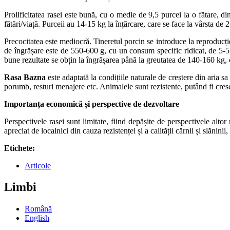
Prolificitatea rasei este bună, cu o medie de 9,5 purcei la o fătare, 
fătări/viață. Purceii au 14-15 kg la înțărcare, care se face la vârsta de 2
Precocitatea este mediocră. Tineretul porcin se introduce la reproducți
de îngrășare este de 550-600 g, cu un consum specific ridicat, de 5-5,
bune rezultate se obțin la îngrășarea până la greutatea de 140-160 kg, 
Rasa Bazna
este adaptată la condițiile naturale de creștere din aria sa
porumb, resturi menajere etc. Animalele sunt rezistente, putând fi cresc
Importanța economică și perspective de dezvoltare
Perspectivele rasei sunt limitate, fiind depășite de perspectivele alto
apreciat de localnici din cauza rezistenței și a calității cărnii și slăni
Etichete:
Articole
Limbi
Română
English