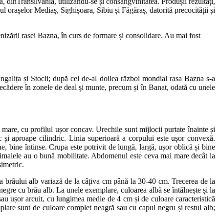
, dinTransilvania, utilizându-se și consangvinitatea. Produșii rezultați,
ul orașelor Mediaș, Sighișoara, Sibiu și Făgăraș, datorită precocității și
nizării rasei Bazna, în curs de formare și consolidare. Au mai fost
ngalița și Stocli; după cel de-al doilea război mondial rasa Bazna s-a
precădere în zonele de deal și munte, precum și în Banat, odată cu unele
 mare, cu profilul ușor concav. Urechile sunt mijlocii purtate înainte și
nc și aproape cilindric. Linia superioară a corpului este ușor convexă.
ine, bine întinse. Crupa este potrivit de lungă, largă, ușor oblică și bine
animalele au o bună mobilitate. Abdomenul este ceva mai mare decât la
simetric.
ea brâului alb variază de la câțiva cm până la 30-40 cm. Trecerea de la
 negre cu brâu alb. La unele exemplare, culoarea albă se întâlnește și la
d sau ușor arcuit, cu lungimea medie de 4 cm și de culoare caracteristică
plare sunt de culoare complet neagră sau cu capul negru și restul alb;