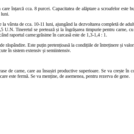
din care înțarcă cca. 8 purcei. Capacitatea de alăptare a scroafelor este
 luni.
e la vârsta de cca. 10-11 luni, ajungând la dezvoltarea completă de adult 
5 U.N. Tineretul se pretează și la îngrășarea timpurie pentru carne, cu 
când raportul carne:grăsime în carcasă este de 1,3-1,4 : 1.
 de răspândire. Este puțin pretențioasă la condițiile de întreținere și val
ute în sistem extensiv și semiintensiv.
r rase de carne, care au însușiri productive superioare. Se va crește în c
nii, care este fermă. Se va menține, de asemenea, pentru rezerva de gene.