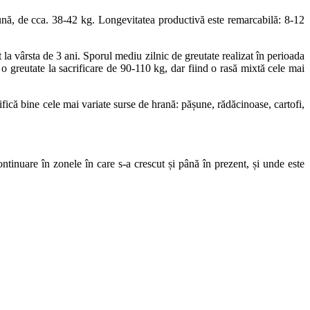
 bună, de cca. 38-42 kg. Longevitatea productivă este remarcabilă: 8-12
la vârsta de 3 ani. Sporul mediu zilnic de greutate realizat în perioada
o greutate la sacrificare de 90-110 kg, dar fiind o rasă mixtă cele mai
orifică bine cele mai variate surse de hrană: pășune, rădăcinoase, cartofi,
ontinuare în zonele în care s-a crescut și până în prezent, și unde este