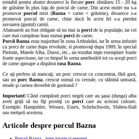
rentabil pentru abator deoarece la fiecare
porc
rămâneu 15 - 20 kg
de grăsime în plus faţa de porcul de carne. Din acest motiv nu s-a
promovat
porcul
mixt (
Bazna
= carne + grăsime), deoarece s-a
promovat porcul de carne, chiar dacă în acest fel s-a pierdut
savoarea (gustul) carnii.
Abatoarele au fost obligate să nu mai ia
porci
de la populaţie, iar cei
care mai cumpărau luau numai
porci
de carne.
Porcii Bazna
erau majoritari în zona Ardealului, iar în urma infuziei
cu porci de carne dupa revolutie, si promovaţi dupa 1989, în special
Pietrain, Marele Alba, Duroc, etc., au rezultat nişte exemplare foarte
foarte aspectoase, iar cu timpul în urma ameliorării tot cu aceşti porci
de carne aproape a dispărut
rasa Bazna
.
Ce aţi prefera să mancaţi, un porc crescut cu concentrat, fără gust,
sau un
porc Bazna
, crescut numai cu cereale, cu slănină untoasă,
moale şi carnea deosebit de gustoasă ?
Important!
Când cumpărati porci negrii care au şaua (dunga) alba
aveti grijă să nu fiţi prostiţi cu
porci
care au aceeasi culoare.
Exemple: Hampshire, Wessex, Essex, Schelschwein, Sfaben-Hall
sau metişeii acestora.
Articole despre porcul Bazna
Porcul Bazna - intre istorie si prezent