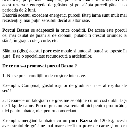
acest rezervor energetic de grăsime şi pot alăpta purceii pâna la o
perioada de 2 luni.
Datorită acestui excedent energetic, purceii fătaţi iarna sunt mult mai
rezistenţi şi mai puţin sensibili decât ai altor rase.
Porcul Bazna
se adaptează la orice conditii. De aceea este porcul
cel mai căutat de ţarani si de ciobani, putănd fi crescut oriunde: la
stână, în grajd, coteţ, curte, etc.
Slănina (glisa) acestui
porc
este moale si untoasă, parcă se topeşte în
gură. Este o specialitate recunoscută a ardelenilor.
De ce nu s-a promovat porcul Bazna ?
1. Nu se preta condiţiilor de creştere intensive.
Exemplu: Comparaţi gustul roşiilor de gradină cu cel al roşiilor de
seră!
2. Deoarece un kilogram de grăsime se obţine cu un cost dublu faţa
de 1 kg de carne. Porcul gras nu era rentabil nici pentru producător,
nici pentru abator, nici pentru comerciant.
Exemplu: mergând la abator cu un
porc Bazna
de 120 kg, acesta
avea stratul de grăsime mai mare decât un
porc
de carne şi nu era