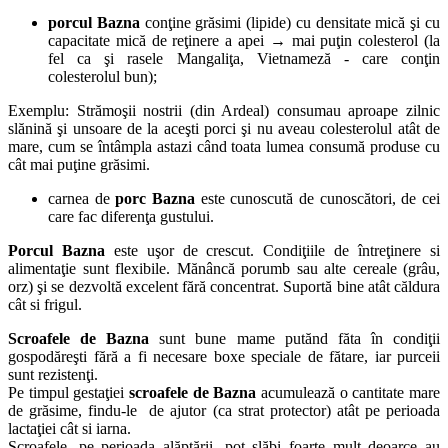
porcul Bazna
conţine grăsimi (lipide) cu densitate mică şi cu
capacitate mică de reţinere a apei → mai puţin colesterol (la
fel ca şi rasele Mangaliţa, Vietnameză - care conţin
colesterolul bun);
Exemplu: Strămoşii nostrii (din Ardeal) consumau aproape zilnic
slănină şi unsoare de la aceşti porci şi nu aveau colesterolul atât de
mare, cum se întâmpla astazi când toata lumea consumă produse cu
cât mai puţine grăsimi.
carnea de
porc Bazna
este cunoscută de cunoscători, de cei
care fac diferenţa gustului.
Porcul Bazna
este uşor de crescut. Condiţiile de întreţinere si
alimentaţie sunt flexibile. Mănâncă porumb sau alte cereale (grâu,
orz) şi se dezvoltă excelent fără concentrat. Suportă bine atât căldura
cât si frigul.
Scroafele de Bazna
sunt bune mame putănd făta în condiţii
gospodăreşti fără a fi necesare boxe speciale de fătare, iar purceii
sunt rezistenţi.
Pe timpul gestaţiei
scroafele de Bazna
acumulează o cantitate mare
de grăsime, findu-le de ajutor (ca strat protector) atât pe perioada
lactaţiei cât si iarna.
Scroafele, pe perioada alăptării, pot slăbi foarte mult deoarce au