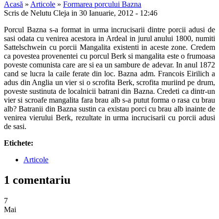
Acasă
»
Articole
»
Formarea porcului Bazna
Scris de Nelutu Cleja in 30 Ianuarie, 2012 - 12:46
Porcul Bazna s-a format in urma incrucisarii dintre porcii adusi de
sasi odata cu venirea acestora in Ardeal in jurul anului 1800, numiti
Sattelschwein cu porcii Mangalita existenti in aceste zone. Credem
ca povestea provenentei cu porcul Berk si mangalita este o frumoasa
poveste comunista care are si ea un sambure de adevar. In anul 1872
cand se lucra la caile ferate din loc. Bazna adm. Francois Eirilich a
adus din Anglia un vier si o scrofita Berk, scrofita muriind pe drum,
poveste sustinuta de localnicii batrani din Bazna. Credeti ca dintr-un
vier si scroafe mangalita fara brau alb s-a putut forma o rasa cu brau
alb? Batranii din Bazna sustin ca existau porci cu brau alb inainte de
venirea vierului Berk, rezultate in urma incrucisarii cu porcii adusi
de sasi.
Etichete:
Articole
1 comentariu
7
Mai