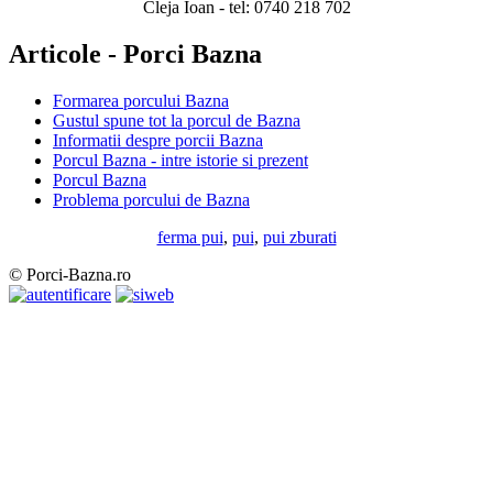
Cleja Ioan - tel: 0740 218 702
Articole - Porci Bazna
Formarea porcului Bazna
Gustul spune tot la porcul de Bazna
Informatii despre porcii Bazna
Porcul Bazna - intre istorie si prezent
Porcul Bazna
Problema porcului de Bazna
ferma pui
,
pui
,
pui zburati
© Porci-Bazna.ro