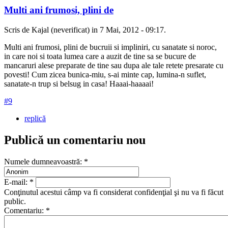
Multi ani frumosi, plini de
Scris de Kajal (neverificat) in 7 Mai, 2012 - 09:17.
Multi ani frumosi, plini de bucruii si impliniri, cu sanatate si noroc,
in care noi si toata lumea care a auzit de tine sa se bucure de
mancaruri alese preparate de tine sau dupa ale tale retete presarate cu
povesti! Cum zicea bunica-miu, s-ai minte cap, lumina-n suflet,
sanatate-n trup si belsug in casa! Haaai-haaaai!
#9
replică
Publică un comentariu nou
Numele dumneavoastră:
*
E-mail:
*
Conţinutul acestui câmp va fi considerat confidenţial şi nu va fi făcut
public.
Comentariu:
*