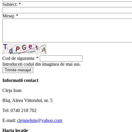
Subiect:
*
Mesaj:
*
Cod de siguranta:
*
Introduceti codul din imaginea de mai sus.
Informatii contact
Cleja Ioan
Blaj, Aleea Viitorului, nr. 5
Tel: 0740 218 702
E-mail:
clejanelutu@yahoo.com
Harta locatie