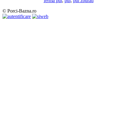
ferma pui
,
pui
,
pui zburati
© Porci-Bazna.ro